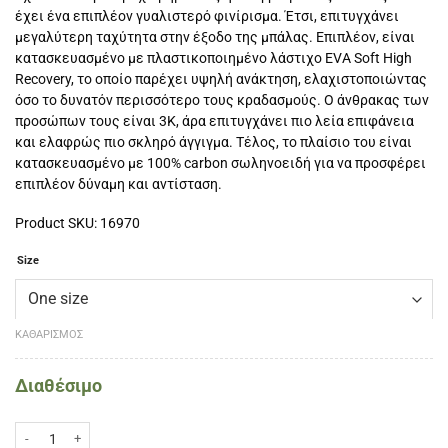
έχει ένα επιπλέον γυαλιστερό φινίρισμα. Έτσι, επιτυγχάνει
μεγαλύτερη ταχύτητα στην έξοδο της μπάλας. Επιπλέον, είναι
κατασκευασμένο με πλαστικοποιημένο λάστιχο EVA Soft High
Recovery, το οποίο παρέχει υψηλή ανάκτηση, ελαχιστοποιώντας
όσο το δυνατόν περισσότερο τους κραδασμούς. Ο άνθρακας των
προσώπων τους είναι 3Κ, άρα επιτυγχάνει πιο λεία επιφάνεια
και ελαφρώς πιο σκληρό άγγιγμα. Τέλος, το πλαίσιο του είναι
κατασκευασμένο με 100% carbon σωληνοειδή για να προσφέρει
επιπλέον δύναμη και αντίσταση.
Product SKU: 16970
Size
ΚΑΘΑΡΙΣΜΌΣ
Διαθέσιμο
SOFTEE Rune 3D Hybrid ρακέτα Padel Φούξια ποσότητα