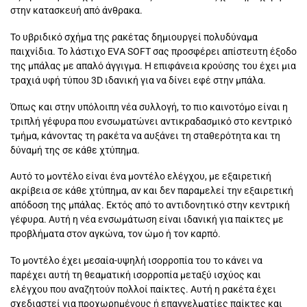
στην κατασκευή από άνθρακα.
Το υβριδικό σχήμα της ρακέτας δημιουργεί πολυδύναμα
παιχνίδια. Το λάστιχο EVA SOFT σας προσφέρει απίστευτη έξοδο
της μπάλας με απαλό άγγιγμα. Η επιφάνεια κρούσης του έχει μια
τραχιά υφή τύπου 3D ιδανική για να δίνει εφέ στην μπάλα.
Όπως και στην υπόλοιπη νέα συλλογή, το πιο καινοτόμο είναι η
τριπλή γέφυρα που ενσωματώνει αντικραδασμικό στο κεντρικό
τμήμα, κάνοντας τη ρακέτα να αυξάνει τη σταθερότητα και τη
δύναμή της σε κάθε χτύπημα.
Αυτό το μοντέλο είναι ένα μοντέλο ελέγχου, με εξαιρετική
ακρίβεια σε κάθε χτύπημα, αν και δεν παραμελεί την εξαιρετική
απόδοση της μπάλας. Εκτός από το αντιδονητικό στην κεντρική
γέφυρα. Αυτή η νέα ενσωμάτωση είναι ιδανική για παίκτες με
προβλήματα στον αγκώνα, τον ώμο ή τον καρπό.
Το μοντέλο έχει μεσαία-υψηλή ισορροπία του το κάνει να
παρέχει αυτή τη θεαματική ισορροπία μεταξύ ισχύος και
ελέγχου που αναζητούν πολλοί παίκτες. Αυτή η ρακέτα έχει
σχεδιαστεί για προχωρημένους ή επαγγελματίες παίκτες και