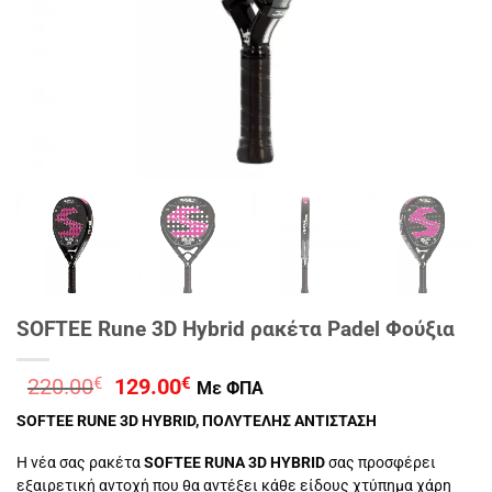
SOFTEE Rune 3D Hybrid ρακέτα Padel Φούξια
Original
Η
220.00
€
129.00
€
Με ΦΠΑ
price
τρέχουσα
SOFTEE RUNE 3D HYBRID, ΠΟΛΥΤΕΛΗΣ ΑΝΤΙΣΤΑΣΗ
was:
τιμή
220.00€.
είναι:
Η νέα σας ρακέτα
SOFTEE RUNA 3D HYBRID
σας προσφέρει
129.00€.
εξαιρετική αντοχή που θα αντέξει κάθε είδους χτύπημα χάρη