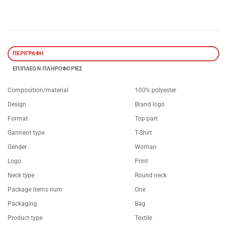
ΠΕΡΙΓΡΑΦΉ
ΕΠΙΠΛΈΟΝ ΠΛΗΡΟΦΟΡΊΕΣ
Composition/material
100% polyester
Design
Brand logo
Format
Top part
Garment type
T-Shirt
Gender
Woman
Logo
Print
Neck type
Round neck
Package items num
One
Packaging
Bag
Product type
Textile