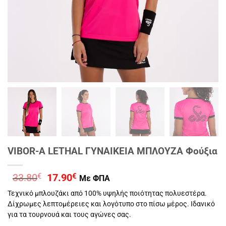
VIBOR-A LETHAL ΓΥΝΑΙΚΕΙΑ ΜΠΛΟΥΖΑ Φούξια
Original
Η
33.80
€
17.90
€
Με ΦΠΑ
price
τρέχουσα
Τεχνικό μπλουζάκι από 100% υψηλής ποιότητας πολυεστέρα.
was:
τιμή
Δίχρωμες λεπτομέρειες και λογότυπο στο πίσω μέρος. Ιδανικό
33.80€.
είναι:
για τα τουρνουά και τους αγώνες σας.
17.90€.