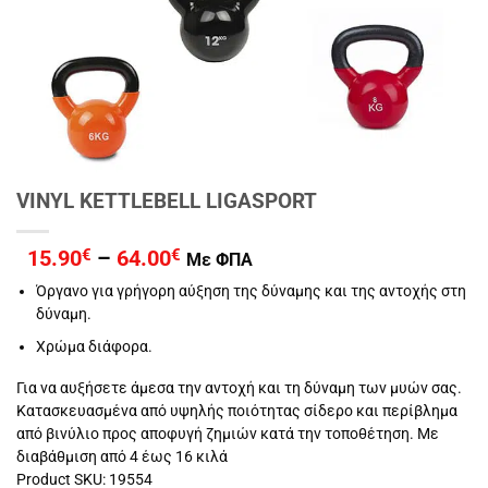
VINYL KETTLEBELL LIGASPORT
Price
15.90
€
–
64.00
€
Με ΦΠΑ
range:
Όργανο για γρήγορη αύξηση της δύναμης και της αντοχής στη
15.90€
δύναμη.
through
64.00€
Χρώμα διάφορα.
Για να αυξήσετε άμεσα την αντοχή και τη δύναμη των μυών σας.
Kατασκευασμένα από υψηλής ποιότητας σίδερο και περίβλημα
από βινύλιο προς αποφυγή ζημιών κατά την τοποθέτηση. Με
διαβάθμιση από 4 έως 16 κιλά
Product SKU: 19554