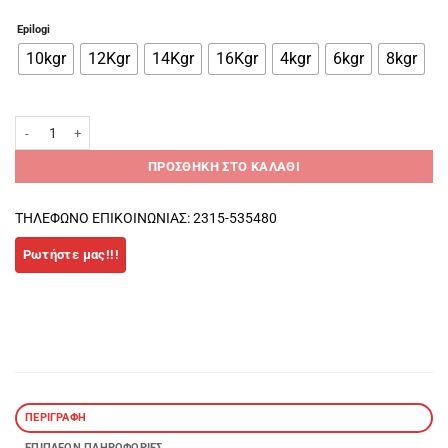
Epilogi
10kgr
12Kgr
14Kgr
16Kgr
4kgr
6kgr
8kgr
VINYL KETTLEBELL LIGASPORT ποσότητα
ΠΡΟΣΘΉΚΗ ΣΤΟ ΚΑΛΆΘΙ
ΤΗΛΕΦΩΝΟ ΕΠΙΚΟΙΝΩΝΙΑΣ: 2315-535480
ΠΕΡΙΓΡΑΦΉ
ΕΠΙΠΛΈΟΝ ΠΛΗΡΟΦΟΡΊΕΣ