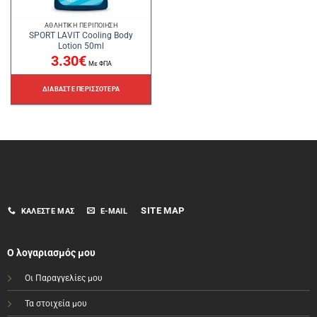
ΑΘΛΗΤΙΚΉ ΠΕΡΙΠΟΊΗΣΗ
SPORT LAVIT Cooling Body
Lotion 50ml
3.30
€
Με ΦΠΑ
ΔΙΑΒΆΣΤΕ ΠΕΡΙΣΣΌΤΕΡΑ
SITE MAP
ΚΑΛΈΣΤΕ ΜΑΣ
E-MAIL
Ο λογαριασμός μου
Οι Παραγγελίες μου
Τα στοιχεία μου