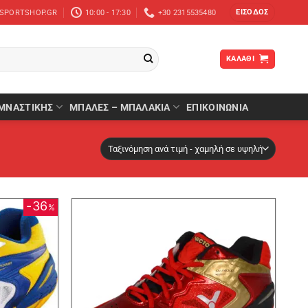
ΕΊΣΟΔΟΣ
-SPORTSHOP.GR
10:00 - 17:30
+30 2315535480
ΚΑΛΆΘΙ
ΜΝΑΣΤΙΚΉΣ
ΜΠΆΛΕΣ – ΜΠΑΛΆΚΙΑ
ΕΠΙΚΟΙΝΩΝΙΑ
36
%