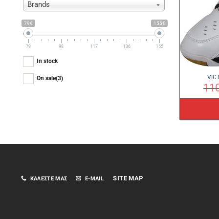
Brands
79€
155€
79
98
117
136
155
In stock
VIC
On sale
(3)
11
SITE MAP
ΚΑΛΈΣΤΕ ΜΑΣ
E-MAIL