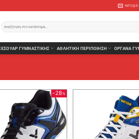
INFO@E
Αναζήτηση
για:
ΞΕΣΟΥΆΡ ΓΥΜΝΑΣΤΙΚΉΣ
ΑΘΛΗΤΙΚΉ ΠΕΡΙΠΟΊΗΣΗ
ΌΡΓΑΝΑ ΓΥ
28
%