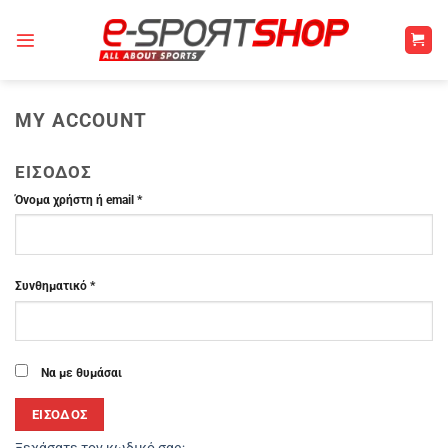
Μετάβαση
στο
περιεχόμενο
MY ACCOUNT
ΕΊΣΟΔΟΣ
Απαιτείται
Όνομα χρήστη ή email
*
Απαιτείται
Συνθηματικό
*
Να με θυμάσαι
ΕΊΣΟΔΟΣ
Ξεχάσατε τον κωδικό σας;