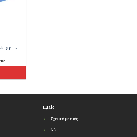
βές χεριών
ο
ΦΠΑ
χουσα
ι:
€.
Εμείς
Σχετικά με εμάς
Νέα