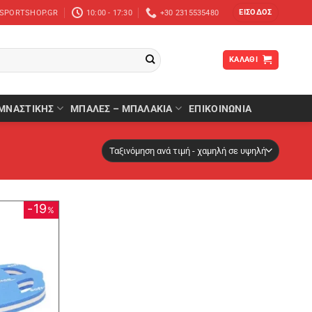
ΕΊΣΟΔΟΣ
-SPORTSHOP.GR
10:00 - 17:30
+30 2315535480
ΚΑΛΆΘΙ
ΜΝΑΣΤΙΚΉΣ
ΜΠΆΛΕΣ – ΜΠΑΛΆΚΙΑ
ΕΠΙΚΟΙΝΩΝΙΑ
19
%