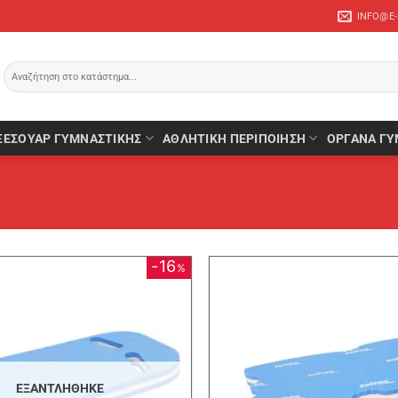
INFO@E
Αναζήτηση
για:
ΞΕΣΟΥΆΡ ΓΥΜΝΑΣΤΙΚΉΣ
ΑΘΛΗΤΙΚΉ ΠΕΡΙΠΟΊΗΣΗ
ΌΡΓΑΝΑ ΓΥ
16
%
ΕΞΑΝΤΛΉΘΗΚΕ