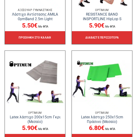
ΑΞΕΣΟΥΆΡ ΓΥΜΝΑΣΤΙΚΉΣ
OPTIMUM
Λάστιχο Αντίστασης AMILA
RESISTANCE BAND
GymBand 2.5m Light
INSPORTLINE HipLop S
5.50
€
5.90
€
Με ΦΠΑ
Με ΦΠΑ
ΠΡΟΣΘΉΚΗ ΣΤΟ ΚΑΛΆΘΙ
ΔΙΑΒΆΣΤΕ ΠΕΡΙΣΣΌΤΕΡΑ
OPTIMUM
OPTIMUM
Latex λάστιχο 200x15cm Γκρι
Latex λάστιχο 250x15cm
(Μεσαίο)
Πράσινο (Μεσαίο)
5.90
€
6.80
€
Με ΦΠΑ
Με ΦΠΑ