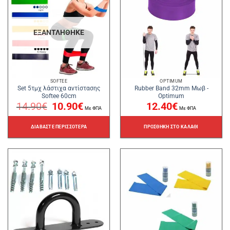
ΕΞΑΝΤΛΉΘΗΚΕ
SOFTEE
OPTIMUM
Set 5τμχ λάστιχα αντίστασης
Rubber Band 32mm Μωβ -
Softee 60cm
Optimum
Original
Η
14.90
€
10.90
€
12.40
€
price
τρέχουσα
Με ΦΠΑ
Με ΦΠΑ
was:
τιμή
14.90€.
είναι:
10.90€.
ΔΙΑΒΆΣΤΕ ΠΕΡΙΣΣΌΤΕΡΑ
ΠΡΟΣΘΉΚΗ ΣΤΟ ΚΑΛΆΘΙ