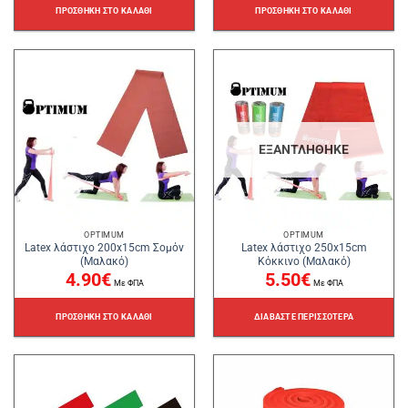
4.50€.
ΠΡΟΣΘΉΚΗ ΣΤΟ ΚΑΛΆΘΙ
ΠΡΟΣΘΉΚΗ ΣΤΟ ΚΑΛΆΘΙ
ΕΞΑΝΤΛΉΘΗΚΕ
OPTIMUM
OPTIMUM
Latex λάστιχο 200x15cm Σομόν
Latex λάστιχο 250x15cm
(Μαλακό)
Κόκκινο (Μαλακό)
4.90
€
5.50
€
Με ΦΠΑ
Με ΦΠΑ
ΠΡΟΣΘΉΚΗ ΣΤΟ ΚΑΛΆΘΙ
ΔΙΑΒΆΣΤΕ ΠΕΡΙΣΣΌΤΕΡΑ