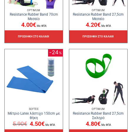
OPTIMUM
OPTIMUM
Resistance Rubber Band 70cm
Resistance Rubber Band 27,5cm
Μεσαίο
Μεσαίο
4.00
€
4.20
€
Με ΦΠΑ
Με ΦΠΑ
ΠΡΟΣΘΉΚΗ ΣΤΟ ΚΑΛΆΘΙ
ΠΡΟΣΘΉΚΗ ΣΤΟ ΚΑΛΆΘΙ
24
%
SOFTEE
OPTIMUM
Μέτριο Latex λάστιχο 150cm με
Resistance Rubber Band 27,5cm
θήκη
Σκληρό
Original
Η
5.90
€
4.50
€
4.80
€
price
τρέχουσα
Με ΦΠΑ
Με ΦΠΑ
was:
τιμή
5.90€.
είναι: