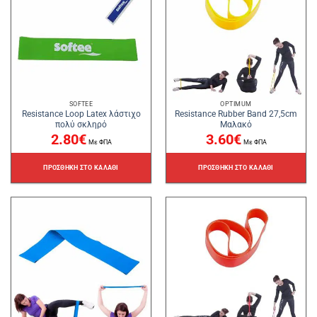
SOFTEE
OPTIMUM
Resistance Loop Latex λάστιχο
Resistance Rubber Band 27,5cm
πολύ σκληρό
Μαλακό
2.80
€
3.60
€
Με ΦΠΑ
Με ΦΠΑ
ΠΡΟΣΘΉΚΗ ΣΤΟ ΚΑΛΆΘΙ
ΠΡΟΣΘΉΚΗ ΣΤΟ ΚΑΛΆΘΙ