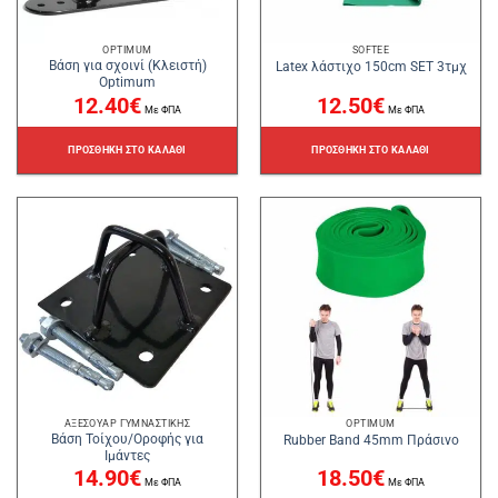
OPTIMUM
SOFTEE
Βάση για σχοινί (Κλειστή)
Latex λάστιχο 150cm SET 3τμχ
Optimum
12.40
€
12.50
€
Με ΦΠΑ
Με ΦΠΑ
ΠΡΟΣΘΉΚΗ ΣΤΟ ΚΑΛΆΘΙ
ΠΡΟΣΘΉΚΗ ΣΤΟ ΚΑΛΆΘΙ
ΑΞΕΣΟΥΆΡ ΓΥΜΝΑΣΤΙΚΉΣ
OPTIMUM
Βάση Τοίχου/Οροφής για
Rubber Band 45mm Πράσινο
Ιμάντες
14.90
€
18.50
€
Με ΦΠΑ
Με ΦΠΑ