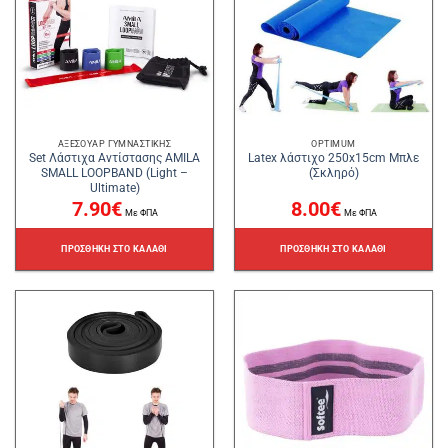
ΑΞΕΣΟΥΆΡ ΓΥΜΝΑΣΤΙΚΉΣ
OPTIMUM
Set Λάστιχα Αντίστασης AMILA
Latex λάστιχο 250x15cm Μπλε
SMALL LOOPBAND (Light –
(Σκληρό)
Ultimate)
7.90
€
8.00
€
Με ΦΠΑ
Με ΦΠΑ
ΠΡΟΣΘΉΚΗ ΣΤΟ ΚΑΛΆΘΙ
ΠΡΟΣΘΉΚΗ ΣΤΟ ΚΑΛΆΘΙ