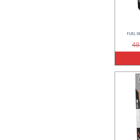
FUEL G
48