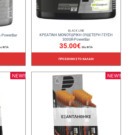
BLACK LINE
ΚΡΕΑΤΙΝΗ ΜΟΝΟΫΔΡΙΚΗ ΟΥΔΕΤΕΡΗ ΓΕΥΣΗ
ι-PowerBar
300GR-PowerBar
35.00
€
ε ΦΠΑ
Με ΦΠΑ
ρέχουσα
ιμή
ναι:
.80€.
ΠΡΟΣΘΉΚΗ ΣΤΟ ΚΑΛΆΘΙ
NEW!!
NEW!!
ΕΞΑΝΤΛΉΘΗΚΕ