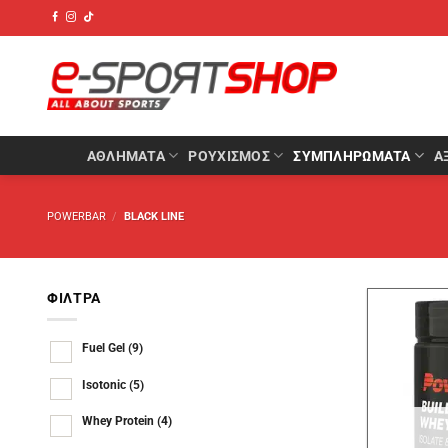
Μετάβαση
στο
περιεχόμενο
ΑΘΛΉΜΑΤΑ
ΡΟΥΧΙΣΜΌΣ
ΣΥΜΠΛΗΡΏΜΑΤΑ
Α
POWERBAR
/
BLACK LINE
ΦΊΛΤΡΑ
Fuel Gel
(9)
Isotonic
(5)
Whey Protein
(4)