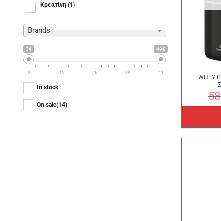
Κρεατίνη
(1)
Brands
3€
49€
3
15
26
38
49
WHEY P
Σ
In stock
58
On sale
(14)