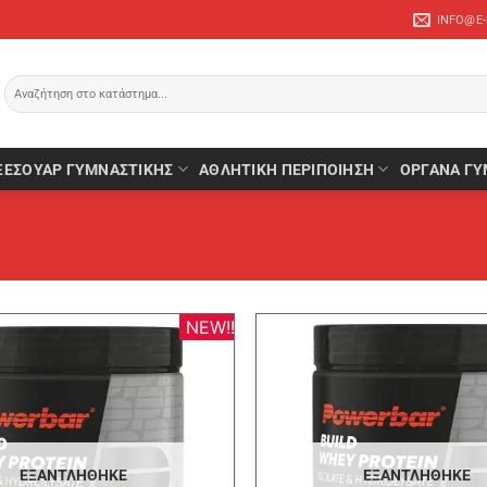
INFO@E
Αναζήτηση
για:
ΞΕΣΟΥΆΡ ΓΥΜΝΑΣΤΙΚΉΣ
ΑΘΛΗΤΙΚΉ ΠΕΡΙΠΟΊΗΣΗ
ΌΡΓΑΝΑ ΓΥ
NEW!!
ΕΞΑΝΤΛΉΘΗΚΕ
ΕΞΑΝΤΛΉΘΗΚΕ