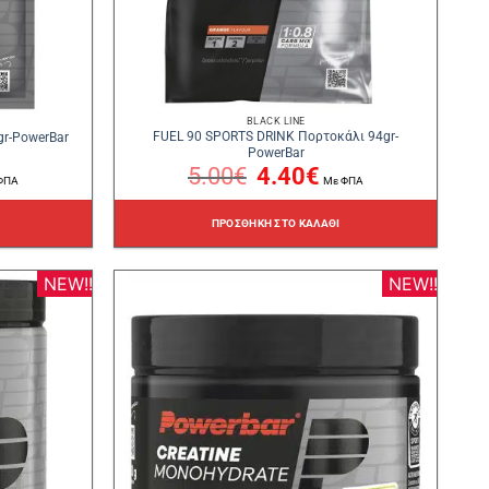
BLACK LINE
FUEL 90 SPORTS DRINK Πορτοκάλι 94gr-
gr-PowerBar
PowerBar
5.00
€
Original
4.40
€
Η
ΦΠΑ
Με ΦΠΑ
χουσα
price
τρέχουσα
was:
τιμή
ι:
5.00€.
είναι:
€.
4.40€.
ΠΡΟΣΘΉΚΗ ΣΤΟ ΚΑΛΆΘΙ
NEW!!
NEW!!