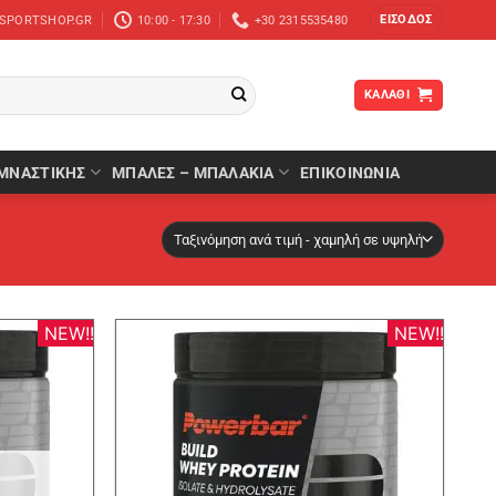
ΕΊΣΟΔΟΣ
-SPORTSHOP.GR
10:00 - 17:30
+30 2315535480
ΚΑΛΆΘΙ
ΜΝΑΣΤΙΚΉΣ
ΜΠΆΛΕΣ – ΜΠΑΛΆΚΙΑ
ΕΠΙΚΟΙΝΩΝΙΑ
NEW!!
NEW!!