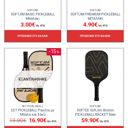
SOFTJIM
SOFTJIM
SOFTJIM BASIC PICKLEBALL
SOFTJIM PREMIUM PICKLEBALL
Μπαλάκι
ΜΠΑΛΑΚΙ
3.00
€
4.90
€
Με ΦΠΑ
Με ΦΠΑ
ΠΡΟΣΘΉΚΗ ΣΤΟ ΚΑΛΆΘΙ
ΠΡΟΣΘΉΚΗ ΣΤΟ ΚΑΛΆΘΙ
15
%
ΕΞΑΝΤΛΉΘΗΚΕ
SET PICKLEBALL
SOFTJIM
ΣΕΤ PICKLEBALL Ρακέτα με
SOFTEE SoftJim Boston
Μπάλα και Σάκο
PICKLEBALL RACKET New
Original
Η
19.90
€
16.90
€
59.90
€
price
τρέχουσα
Με ΦΠΑ
Με ΦΠΑ
was:
τιμή